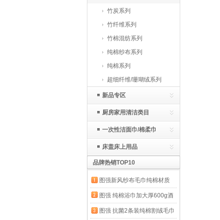
竹炭系列
竹纤维系列
竹棉混纺系列
纯棉纱布系列
纯棉系列
超细纤维/珊瑚绒系列
新品专区
厨房家用清洁类目
一次性洁面巾/棉柔巾
床盖床上用品
品牌热销TOP10
图强新风纱布毛巾纯棉材质
AB面设计简约格子款男女通
图强 纯棉浴巾加大厚600g酒
用5A抗菌居家必备 粉色+灰色
店宾馆白毛巾家用男女洗澡白
图强 抗菌2条装纯棉割绒毛巾