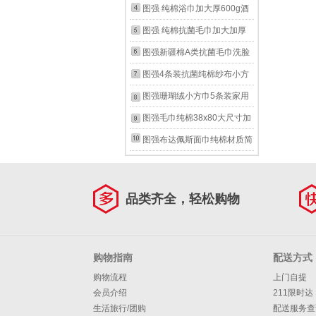
2条
浴巾订制logo 缎档浴巾白色
成人情侣男女日韩式加厚柔软
图强 纯棉浴巾加大厚600g酒
70*140cm 600g
吸水洗脸面巾 蓝+咖 2条
店宾馆白毛巾家用男女洗澡白
图强 纯棉抗菌毛巾加大加厚
浴巾订制logo 白色浴巾
150g吸水白毛巾酒店宾馆洗
图强新疆棉A类抗菌毛巾洗脸
70*142cm 600g 600g
脸洗澡订制logo 白色单条
家用纯全棉柔软速干吸水不掉
图强4条装抗菌纯棉纱布小方
（34*75cm 150g） 1条
毛男女大面巾 蓝色 100g
巾儿童成人柔软口水巾薄手帕
图强珊瑚绒小方巾5条装家用
洗脸小毛巾 方巾蓝色4条装
成人男女柔软吸水洗脸擦手小
图强毛巾纯棉38x80大尺寸加
30g
毛巾 混色5条装
大加厚家用洗脸柔软吸水不易
图强布达佩斯面巾纯棉材质简
掉毛洗澡面巾 驼色40*80cm 1
约设计师款面料柔软吸水5A
条
抗菌 粉色 1条 浅灰色 1条
品类齐全，轻松购物
购物指南
配送方式
购物流程
上门自提
会员介绍
211限时达
生活旅行/团购
配送服务查