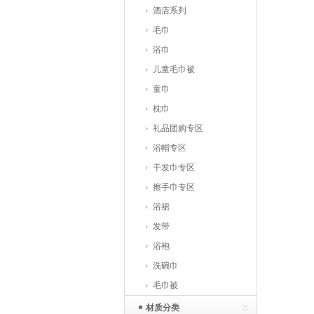
酒店系列
毛巾
浴巾
儿童毛巾被
童巾
枕巾
礼品团购专区
浴帽专区
干发巾专区
擦手巾专区
浴裙
发带
浴袍
洗碗巾
毛巾被
材质分类